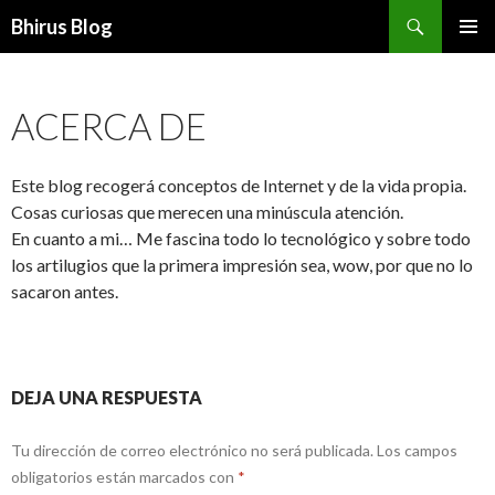
Buscar
Bhirus Blog
SALTAR
MENÚ
AL
PRINCI
CONTENIDO
ACERCA DE
Este blog recogerá conceptos de Internet y de la vida propia.
Cosas curiosas que merecen una minúscula atención.
En cuanto a mi… Me fascina todo lo tecnológico y sobre todo
los artilugios que la primera impresión sea, wow, por que no lo
sacaron antes.
DEJA UNA RESPUESTA
Tu dirección de correo electrónico no será publicada.
Los campos
obligatorios están marcados con
*